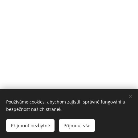
Používáme cookies, abychom zajistili správné fungování a
bezpečnost našich stránek.
©2020
Přijmout nezbytné
Přijmout vše
Vytvořeno službou
Webnode
Cookies