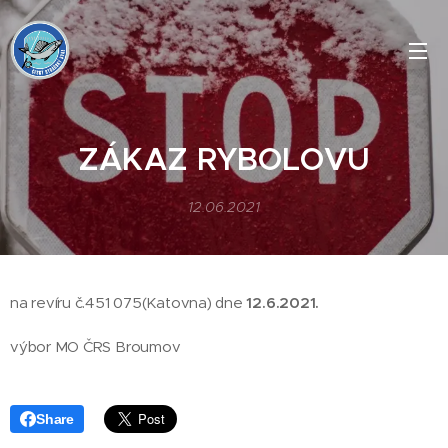
ZÁKAZ RYBOLOVU
12.06.2021
na revíru č.451 075(Katovna) dne
12.6.2021.
výbor MO ČRS Broumov
Share