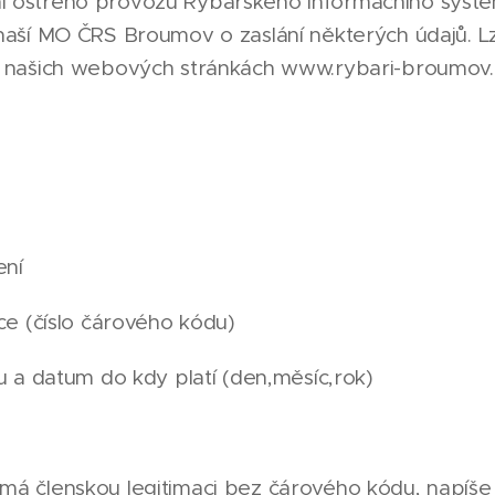
í ostrého provozu Rybářského informačního syst
 naší MO ČRS Broumov o zaslání některých údajů. L
a našich webových stránkách www.rybari-broumov.
ení
ace (číslo čárového kódu)
ku a datum do kdy platí (den,měsíc,rok)
má členskou legitimaci bez čárového kódu, napíše 