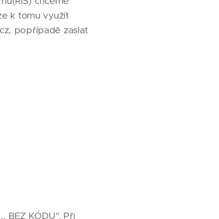
ému(RIS) chceme
ze k tomu využít
cz, popřípadě zaslat
,, BEZ KÓDU". Při