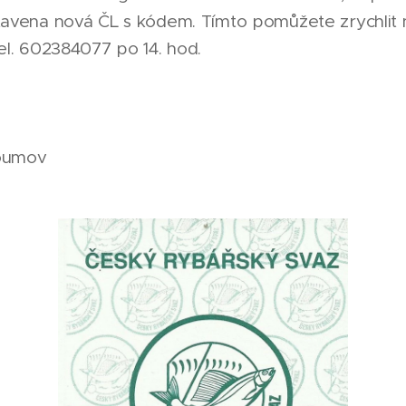
avena nová ČL s kódem. Tímto pomůžete zrychlit ná
el. 602384077 po 14. hod.
oumov