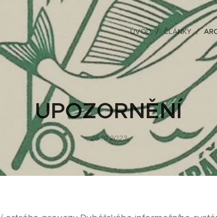
ÚVOD
ČLÁNKY
ARC
UPOZORNĚNÍ
26.10.2023