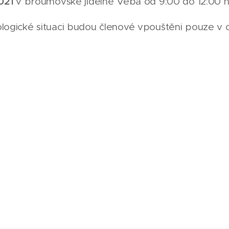
2021
v broumovské jídelně Veba od 9:00 do 12:00 h
logické situaci budou členové vpouštěni pouze v