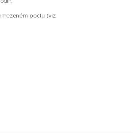
odin.
 omezeném počtu (viz