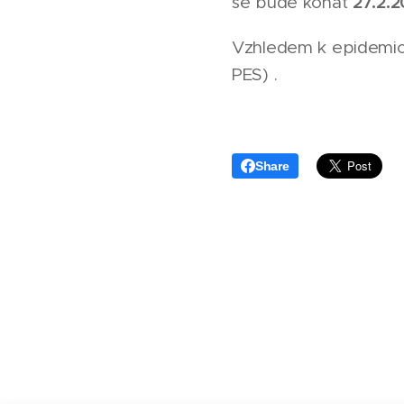
27.2.
se bude konat
Vzhledem k epidemio
PES) .
Share