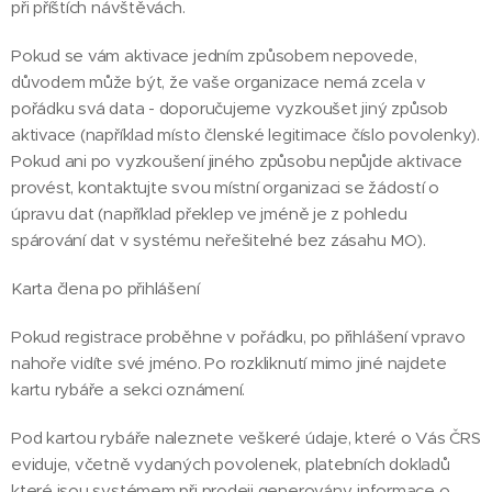
při příštích návštěvách.
Pokud se vám aktivace jedním způsobem nepovede,
důvodem může být, že vaše organizace nemá zcela v
pořádku svá data - doporučujeme vyzkoušet jiný způsob
aktivace (například místo členské legitimace číslo povolenky).
Pokud ani po vyzkoušení jiného způsobu nepůjde aktivace
provést, kontaktujte svou místní organizaci se žádostí o
úpravu dat (například překlep ve jméně je z pohledu
spárování dat v systému neřešitelné bez zásahu MO).
Karta člena po přihlášení
Pokud registrace proběhne v pořádku, po přihlášení vpravo
nahoře vidíte své jméno. Po rozkliknutí mimo jiné najdete
kartu rybáře a sekci oznámení.
Pod kartou rybáře naleznete veškeré údaje, které o Vás ČRS
eviduje, včetně vydaných povolenek, platebních dokladů
které jsou systémem při prodeji generovány, informace o