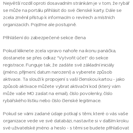
Největší rozdíl oproti dosavadním stránkám je v tom, že rybář
se může na portálu přihlásit do své členské karty. Dále se
zcela změnil přístup k informacím o revírech a místních
organizacích. Pojďme ale postupně.
Přihlášení do zabezpečené sekce člena
Pokud kliknete zcela vpravo nahoře na ikonu panáčka,
dostanete se přes odkaz "Vytvořit účet" do sekce
registrace. Funguje tak, že zadáte své základní iniciály
(jméno, příjmení, datum narození) a vyberete způsob
aktivace. Ta slouží k propojení s vaší členskou kartou - jako
způsob aktivace můžete vybrat aktivační kod (který vám
může vaše MO zaslat na email), číslo povolenky, číslo
rybářského lístku nebo číslo členské legitimace.
Pokud se vámi zadané údaje potkají s těmi, které o vás vaše
organizace vede ve své databázi, nastavíte si v dalším kroku
své uživatelské jméno a heslo - s těmi se budete přihlašovat