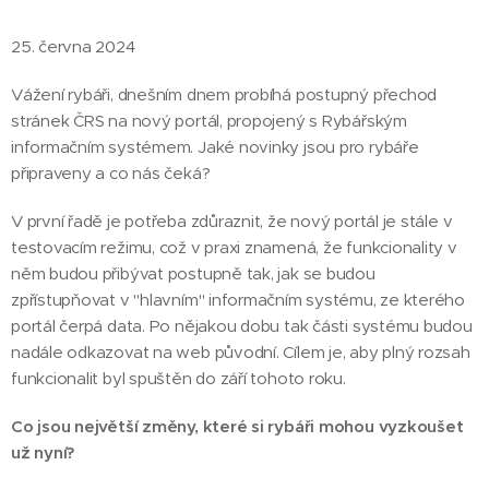
25. června 2024
Vážení rybáři, dnešním dnem probíhá postupný přechod
stránek ČRS na nový portál, propojený s Rybářským
informačním systémem. Jaké novinky jsou pro rybáře
připraveny a co nás čeká?
V první řadě je potřeba zdůraznit, že nový portál je stále v
testovacím režimu, což v praxi znamená, že funkcionality v
něm budou přibývat postupně tak, jak se budou
zpřístupňovat v "hlavním" informačním systému, ze kterého
portál čerpá data. Po nějakou dobu tak části systému budou
nadále odkazovat na web původní. Cílem je, aby plný rozsah
funkcionalit byl spuštěn do září tohoto roku.
Co jsou největší změny, které si rybáři mohou vyzkoušet
už nyní?