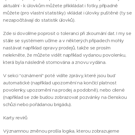
aktuální - k úlovkům můžete přikkládat i fotky, případně
můžete (pro vlastní statistiky) vkládat i úlovky puštěné (ty se
nezapočítávají do statistik úlovků).
Zde si dovolíme poprosit o toleranci při zkoumání dat. I my se
stále se systémem učíme a v některých případech mohly
nastávat například opravy prodejů, takže se prosím
nelekněte, že můžete vidět například vydanou povolenku,
která byla následně stornována a znovu vydána.
V sekci "oznámení" poté vidíte zprávy, které jsou buď
automatické (například upozornění na končící platnost
povolenky, upozornění na prodej a podobně), nebo cílené
(například se zde budou zobrazovat pozvánky na členskou
schůzi nebo pořádanou brigádu).
Karty revírů
Významnou změnou prošla logika, kterou zobrazujeme