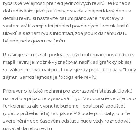
rybářské veřejnosti přehled jednotlivých revírů. Je konec s
dohledáváním, jaké platí míry, pravidla a hájení který den - v
detailu revíru si nastavíte datum plánované návštěvy a
systém vrátí kompletní přehled povolených technik, limitů
úlovků a seznam ryb s informací, zda jsou k danému datu
hájené, nebo jakou mají míru.
Rozšiřuje se i rozsah poskytovaných informací, nově přímo v
mapě revíru je možné vyznačovat například graficky oblasti
se zákazem lovu, rybí přechody, sjezdy pro lodě a další "body
zájmu". Samozřejmostí je fotogalerie revíru.
Připraveno je také rozhraní pro zobrazování statistik úlovků
na revíru a případně vysazování ryb. V současné verzi je tato
funkcionalita ale vypnutá, budeme ji postupně spouštět
(opět v průběhu léta) tak, jak se RIS bude plnit daty; o míře
zveřejnění nebo časovém odstupu bude vždy rozhodovat
uživatel daného revíru.