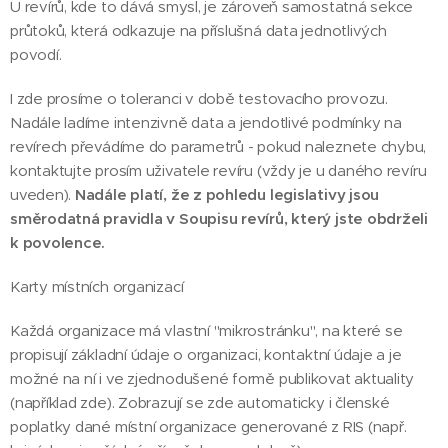
U revírů, kde to dává smysl, je zároveň samostatná sekce
průtoků, která odkazuje na příslušná data jednotlivých
povodí.
I zde prosíme o toleranci v době testovacího provozu.
Nadále ladíme intenzivně data a jendotlivé podmínky na
revírech převádíme do parametrů - pokud naleznete chybu,
kontaktujte prosím uživatele revíru (vždy je u daného revíru
uveden).
Nadále platí, že z pohledu legislativy jsou
směrodatná pravidla v Soupisu revírů, který jste obdrželi
k povolence.
Karty místních organizací
Každá organizace má vlastní "mikrostránku", na které se
propisují základní údaje o organizaci, kontaktní údaje a je
možné na ní i ve zjednodušené formě publikovat aktuality
(například zde). Zobrazují se zde automaticky i členské
poplatky dané místní organizace generované z RIS (např.