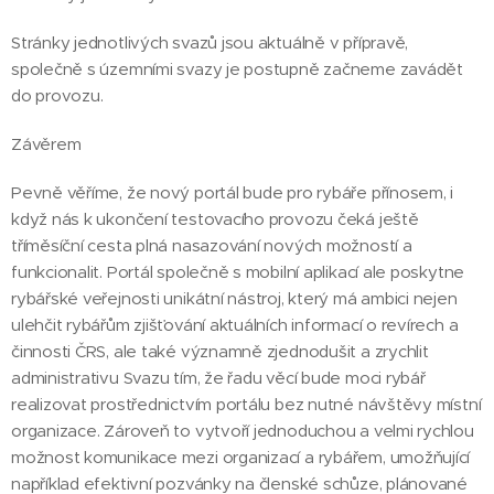
Stránky jednotlivých svazů jsou aktuálně v přípravě,
společně s územními svazy je postupně začneme zavádět
do provozu.
Závěrem
Pevně věříme, že nový portál bude pro rybáře přínosem, i
když nás k ukončení testovacího provozu čeká ještě
tříměsíční cesta plná nasazování nových možností a
funkcionalit. Portál společně s mobilní aplikací ale poskytne
rybářské veřejnosti unikátní nástroj, který má ambici nejen
ulehčit rybářům zjišťování aktuálních informací o revírech a
činnosti ČRS, ale také významně zjednodušit a zrychlit
administrativu Svazu tím, že řadu věcí bude moci rybář
realizovat prostřednictvím portálu bez nutné návštěvy místní
organizace. Zároveň to vytvoří jednoduchou a velmi rychlou
možnost komunikace mezi organizací a rybářem, umožňující
například efektivní pozvánky na členské schůze, plánované