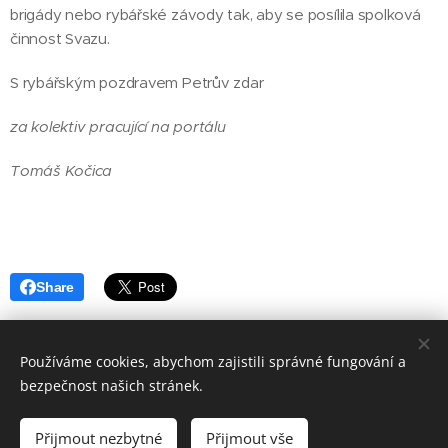
brigády nebo rybářské závody tak, aby se posílila spolková
činnost Svazu.
S rybářským pozdravem Petrův zdar
za kolektiv pracující na portálu
Tomáš Kočica
Share
Používáme cookies, abychom zajistili správné fungování a
bezpečnost našich stránek.
©2020
Přijmout nezbytné
Přijmout vše