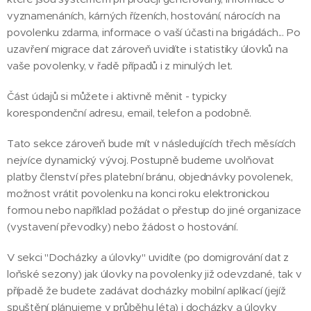
vyznamenáních, kárných řízeních, hostování, nárocích na
povolenku zdarma, informace o vaší účasti na brigádách... Po
uzavření migrace dat zároveň uvidíte i statistiky úlovků na
vaše povolenky, v řadě případů i z minulých let.
Část údajů si můžete i aktivně měnit - typicky
korespondenční adresu, email, telefon a podobně.
Tato sekce zároveň bude mít v následujících třech měsících
nejvíce dynamický vývoj. Postupně budeme uvolňovat
platby členství přes platební bránu, objednávky povolenek,
možnost vrátit povolenku na konci roku elektronickou
formou nebo například požádat o přestup do jiné organizace
(vystavení převodky) nebo žádost o hostování.
V sekci "Docházky a úlovky" uvidíte (po domigrování dat z
loňské sezony) jak úlovky na povolenky již odevzdané, tak v
případě že budete zadávat docházky mobilní aplikací (jejíž
spuštění plánujeme v průběhu léta) i docházky a úlovky