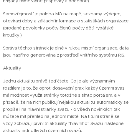
brigády, mimořádné příspěvky a podobně).
Samozřejmostí je poloha MO na mapě, seznamy výdejen,
otevírací doby a základní informace o statistikách organizace
(prodané povolenky, počty členů, počty dětí, rybářské
kroužky..)
Správa těchto stránek je plně v rukou místní organizace, data
jsou napřímo generována z prostředí vnitřního systému RIS.
Aktuality
Jednu aktualitu právě teď čtete. Co je ale významným
rozdílem je to, že oproti dosavadní praxi každý územní svaz
má možnost využít stránky totožné s tímto portálem, a v
případě, že na nich publikují nějakou aktualitu, automaticky se
propíše i na hlavní stránky svazu - o všech novinkách tak
můžete mít přehled na jednom místě. Na titulní straně se
vždy zobrazují první tři aktuality "hlavního" Svazu, následně
aktuality jednotlivých územních svazů.